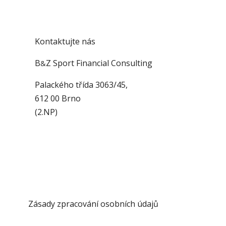
Kontaktujte nás
B
Z Sport Financial Consulting
&
Palackého třída 3063/45,
612 00 Brno
(2.NP)
radek.buchta@partners.cz
+420 721 848 212
Zásady zpracování osobních údajů