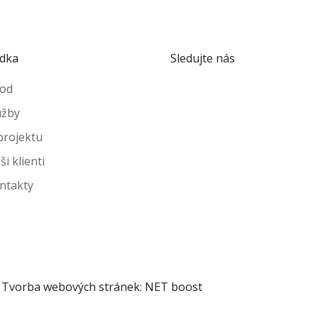
dka
Sledujte nás
od
užby
projektu
ši klienti
ntakty
 | Tvorba webových stránek: NET boost