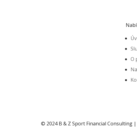
Nabí
Úv
Sl
O 
Na
Ko
© 2024 B & Z Sport Financial Consulting