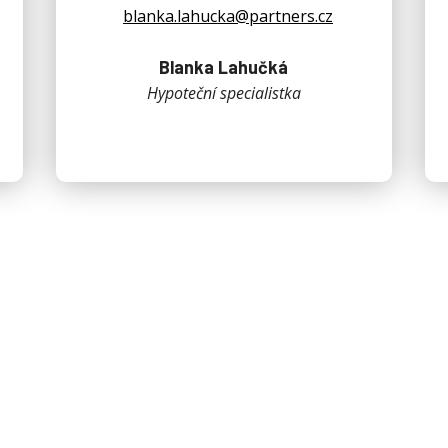
blanka.lahucka@partners.cz
Blanka Lahučká
Hypoteční specialistka