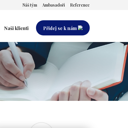
Náš tým
Ambasadoři
Reference
Naši klienti
Přidej se k nám